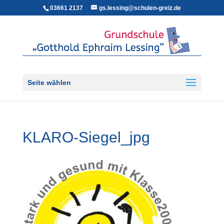
03661 2137
gs.lessing@schulen-greiz.de
Seite wählen
KLARO-Siegel_jpg